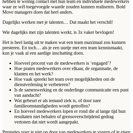
hebben te weinig contact met hun team en individuele medewerkers
waar ze wél toegevoegde waarde zouden kunnen realiseren. Bold
Move managers doen dat heel anders.
Dagelijks werken met je talenten… Dat maakt het verschil!
Wie dagelijks met zijn talenten werkt, is 3x vaker bevlogen!
Het is heel lastig uit te maken wat een team maximaal zou kunnen
presteren. En toch… als je een uurtje met een team kennismaakt,
kun je vaak al een aardige inschatting doen.
Hoeveel procent van de medewerkers is ‘engaged’?
Hoe praten medewerkers over elkaar, de organisatie, de
klanten en het werk?
Hoe vaak spreekt het team over mogelijkheden om de
dienstverlening te verbeteren?
Is de samenwerking en de onderlinge communicatie een punt
van aandacht?
Wat gebeurt er als iemand ziek is, of door nare
familieomstandigheden wordt getroffen?
En hoeveel medewerkers lopen er rond die al lange tijd hun
resultaten niet behalen of grensoverschrijdend gedrag
vertonen dat niet wordt aangepakt.
Prestaties voer je niet op door van medewerkers te vragen of te eisen