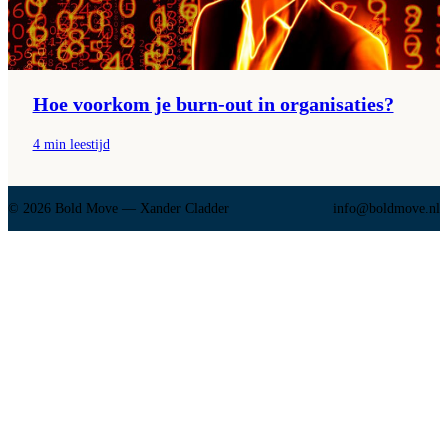
Hoe voorkom je burn-out in organisaties?
4 min leestijd
© 2026 Bold Move — Xander Cladder
@ofni
ln.evomdlob